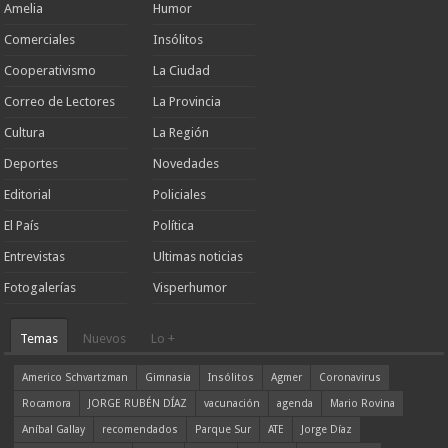
Amelia
Humor
Comerciales
Insólitos
Cooperativismo
La Ciudad
Correo de Lectores
La Provincia
Cultura
La Región
Deportes
Novedades
Editorial
Policiales
El País
Política
Entrevistas
Ultimas noticias
Fotogalerías
Visperhumor
Temas
Nuevos
Lo +
Americo Schvartzman
Gimnasia
Insólitos
Agmer
Coronavirus
Rocamora
JORGE RUBÉN DÍAZ
vacunación
agenda
Mario Rovina
Aníbal Gallay
recomendados
Parque Sur
ATE
Jorge Díaz