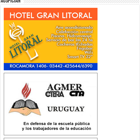
Auspician