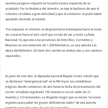
sesenta pasajeros impactó en la parte trasera izquierda de su
acoplado. Por la dinámica del siniestro, se teje la hipótesis de que el
colectivo circulaba a gran velocidad y que el conductor se pudo haber
quedado dormido al volante.
Tras impactar el colectivo se despista hacia la banquina hacia el oeste,
sin cruzarse hacia el otro carril que circula de sur a norte. La Ruta
Nacional 14, que une a las provincias de Entre Ríos, Corrientes y
Misiones en una extensión de 1.200 kilómetros, es una autovía a la
altura del kilómetro 20: tiene dos carriles en ambas vías y son caminos
separados.
En junio de este año, la diputada nacional Mayda Cresto solicitó que
se declarase “emergencial vial” en la RN14 por sus estadísticas
trágicas: desde comienzos de año hasta la fecha de presentación del
escrito se habían registrado 193 siniestros con un saldo de 21
muertes y 122 lesionados. La dirigente exigió que se inicien “acciones
urgentes para paliar las graves deficiencias viales” de una autovía
también conocida como “la ruta de la muerte”.