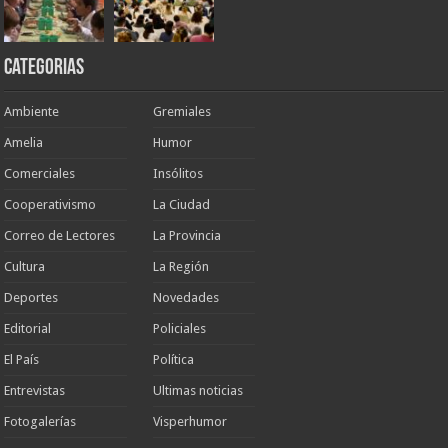
Categorias
Ambiente
Gremiales
Amelia
Humor
Comerciales
Insólitos
Cooperativismo
La Ciudad
Correo de Lectores
La Provincia
Cultura
La Región
Deportes
Novedades
Editorial
Policiales
El País
Política
Entrevistas
Ultimas noticias
Fotogalerías
Visperhumor