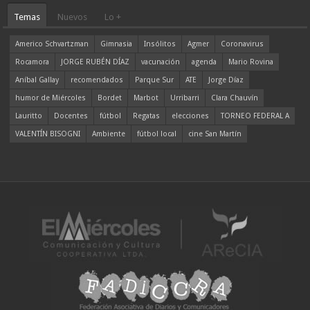
Temas
Nuevos
Lo +
Americo Schvartzman
Gimnasia
Insólitos
Agmer
Coronavirus
Rocamora
JORGE RUBÉN DÍAZ
vacunación
agenda
Mario Rovina
Aníbal Gallay
recomendados
Parque Sur
ATE
Jorge Díaz
humor de Miércoles
Bordet
Marbot
Urribarri
Clara Chauvín
Lauritto
Docentes
fútbol
Regatas
elecciones
TORNEO FEDERAL A
VALENTÍN BISOGNI
Ambiente
fútbol local
cine San Martín