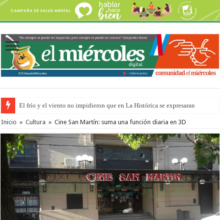
El frío y el viento no impidieron que en La Histórica se expresaran
OSER: Frigerio aseguró que mejoraron el servicio, redujeron el déficit e
Inicio
»
Cultura
»
Cine San Martín: suma una función diaria en 3D