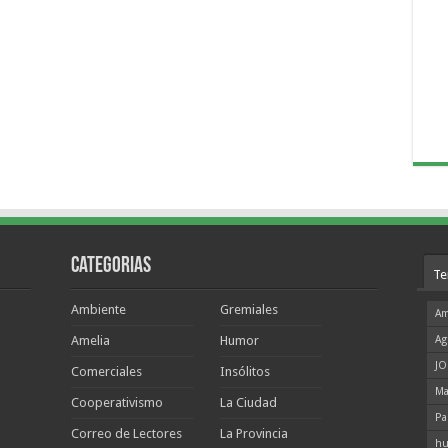
Categorias
Te
Ambiente
Gremiales
Am
Amelia
Humor
Ag
JO
Comerciales
Insólitos
Ma
Cooperativismo
La Ciudad
Pa
Correo de Lectores
La Provincia
hu