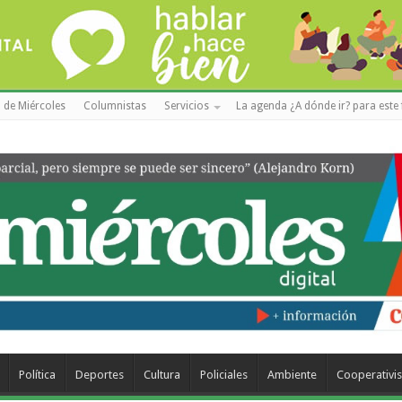
 de Miércoles
Columnistas
Servicios
La agenda ¿A dónde ir? para este 
Política
Deportes
Cultura
Policiales
Ambiente
Cooperativi