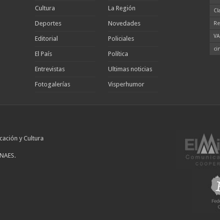
Cultura
La Región
Cl
Deportes
Novedades
Re
VA
Editorial
Policiales
ci
El País
Política
Entrevistas
Ultimas noticias
Fotogalerías
Visperhumor
cación y Cultura
INAES.