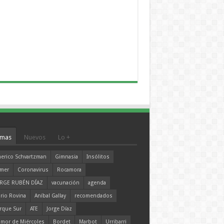
mas
Nuevos
Lo +
erico Schvartzman
Gimnasia
Insólitos
mer
Coronavirus
Rocamora
RGE RUBÉN DÍAZ
vacunación
agenda
rio Rovina
Aníbal Gallay
recomendados
rque Sur
ATE
Jorge Díaz
mor de Miércoles
Bordet
Marbot
Urribarri