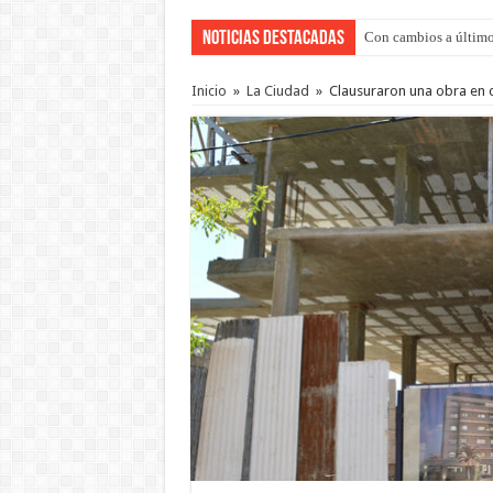
Noticias Destacadas
Con cambios a último
Adopción en Entre Río
Inicio
»
La Ciudad
»
Clausuraron una obra en 