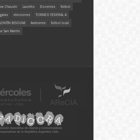
ara Chauvín
Lauritto
Docentes
fútbol
gatas
elecciones
TORNEO FEDERAL A
LENTÍN BISOGNI
Ambiente
fútbol local
ne San Martín