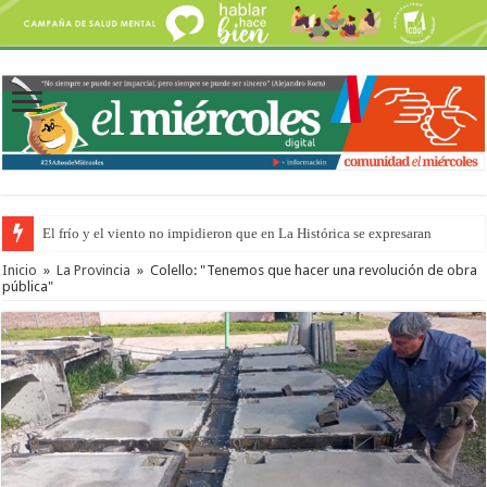
El frío y el viento no impidieron que en La Histórica se expresaran
OSER: Frigerio aseguró que mejoraron el servicio, redujeron el déficit e
Inicio
»
La Provincia
»
Colello: "Tenemos que hacer una revolución de obra
pública"