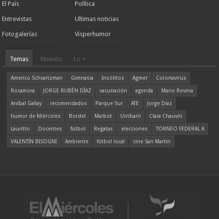
El País
Política
Entrevistas
Ultimas noticias
Fotogalerías
Visperhumor
Temas
Nuevos
Lo +
Americo Schvartzman
Gimnasia
Insólitos
Agmer
Coronavirus
Rocamora
JORGE RUBÉN DÍAZ
vacunación
agenda
Mario Rovina
Aníbal Gallay
recomendados
Parque Sur
ATE
Jorge Díaz
humor de Miércoles
Bordet
Marbot
Urribarri
Clara Chauvín
Lauritto
Docentes
fútbol
Regatas
elecciones
TORNEO FEDERAL A
VALENTÍN BISOGNI
Ambiente
fútbol local
cine San Martín