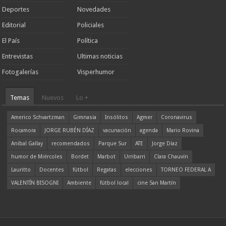
Deportes
Novedades
Editorial
Policiales
El País
Política
Entrevistas
Ultimas noticias
Fotogalerías
Visperhumor
Temas
Nuevos
Lo +
Americo Schvartzman
Gimnasia
Insólitos
Agmer
Coronavirus
Rocamora
JORGE RUBÉN DÍAZ
vacunación
agenda
Mario Rovina
Aníbal Gallay
recomendados
Parque Sur
ATE
Jorge Díaz
humor de Miércoles
Bordet
Marbot
Urribarri
Clara Chauvín
Lauritto
Docentes
fútbol
Regatas
elecciones
TORNEO FEDERAL A
VALENTÍN BISOGNI
Ambiente
fútbol local
cine San Martín