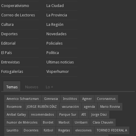
Cooperativismo
La Ciudad
Correo de Lectores
La Provincia
Cultura
La Región
Deportes
Novedades
Editorial
Policiales
El País
Política
Entrevistas
Ultimas noticias
Fotogalerías
Visperhumor
Temas
Nuevos
Lo +
Americo Schvartzman
Gimnasia
Insólitos
Agmer
Coronavirus
Rocamora
JORGE RUBÉN DÍAZ
vacunación
agenda
Mario Rovina
Aníbal Gallay
recomendados
Parque Sur
ATE
Jorge Díaz
humor de Miércoles
Bordet
Marbot
Urribarri
Clara Chauvín
Lauritto
Docentes
fútbol
Regatas
elecciones
TORNEO FEDERAL A