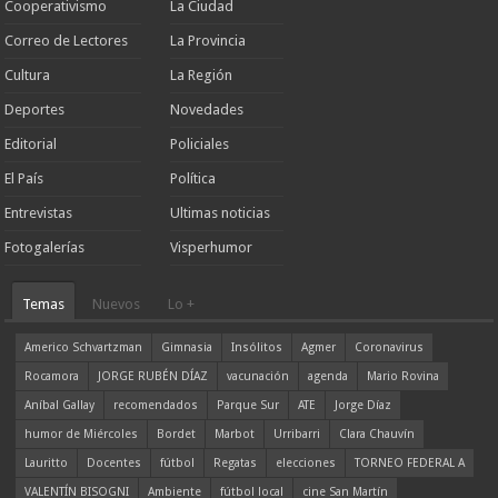
Cooperativismo
La Ciudad
Correo de Lectores
La Provincia
Cultura
La Región
Deportes
Novedades
Editorial
Policiales
El País
Política
Entrevistas
Ultimas noticias
Fotogalerías
Visperhumor
Temas
Nuevos
Lo +
Americo Schvartzman
Gimnasia
Insólitos
Agmer
Coronavirus
Rocamora
JORGE RUBÉN DÍAZ
vacunación
agenda
Mario Rovina
Aníbal Gallay
recomendados
Parque Sur
ATE
Jorge Díaz
humor de Miércoles
Bordet
Marbot
Urribarri
Clara Chauvín
Lauritto
Docentes
fútbol
Regatas
elecciones
TORNEO FEDERAL A
VALENTÍN BISOGNI
Ambiente
fútbol local
cine San Martín