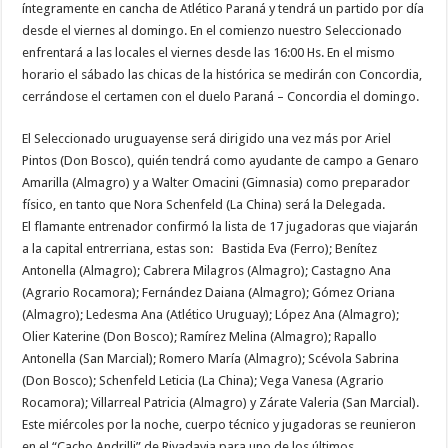
íntegramente en cancha de Atlético Paraná y tendrá un partido por día
desde el viernes al domingo. En el comienzo nuestro Seleccionado
enfrentará a las locales el viernes desde las 16:00 Hs. En el mismo
horario el sábado las chicas de la histórica se medirán con Concordia,
cerrándose el certamen con el duelo Paraná – Concordia el domingo.
El Seleccionado uruguayense será dirigido una vez más por Ariel
Pintos (Don Bosco), quién tendrá como ayudante de campo a Genaro
Amarilla (Almagro) y a Walter Omacini (Gimnasia) como preparador
físico, en tanto que Nora Schenfeld (La China) será la Delegada.
El flamante entrenador confirmó la lista de 17 jugadoras que viajarán
a la capital entrerriana, estas son: Bastida Eva (Ferro); Benítez
Antonella (Almagro); Cabrera Milagros (Almagro); Castagno Ana
(Agrario Rocamora); Fernández Daiana (Almagro); Gómez Oriana
(Almagro); Ledesma Ana (Atlético Uruguay); López Ana (Almagro);
Olier Katerine (Don Bosco); Ramírez Melina (Almagro); Rapallo
Antonella (San Marcial); Romero María (Almagro); Scévola Sabrina
(Don Bosco); Schenfeld Leticia (La China); Vega Vanesa (Agrario
Rocamora); Villarreal Patricia (Almagro) y Zárate Valeria (San Marcial).
Este miércoles por la noche, cuerpo técnico y jugadoras se reunieron
en el “Cacho Andrilli” de Rivadavia para uno de los últimos