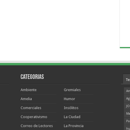
Categorias
Te
Ambiente
Gremiales
Am
Amelia
Humor
Ag
JO
Comerciales
Insólitos
Ma
Cooperativismo
La Ciudad
Pa
Correo de Lectores
La Provincia
hu