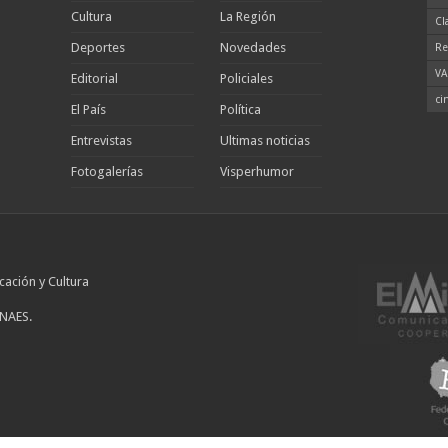
Cultura
La Región
Cl
Deportes
Novedades
Re
VA
Editorial
Policiales
ci
El País
Política
Entrevistas
Ultimas noticias
Fotogalerías
Visperhumor
cación y Cultura
INAES.