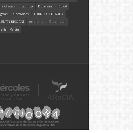
ara Chauvín
Lauritto
Docentes
fútbol
gatas
elecciones
TORNEO FEDERAL A
LENTÍN BISOGNI
Ambiente
fútbol local
ne San Martín