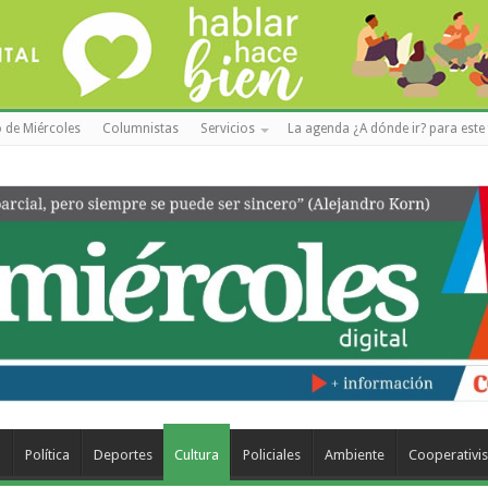
 de Miércoles
Columnistas
Servicios
La agenda ¿A dónde ir? para este 
a
Política
Deportes
Cultura
Policiales
Ambiente
Cooperativi