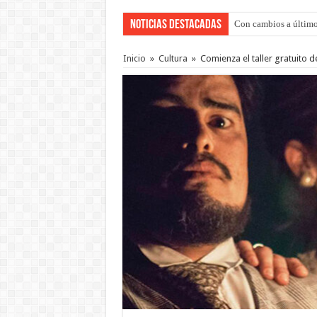
Noticias Destacadas
Con cambios a último
Adopción en Entre Río
Inicio
»
Cultura
»
Comienza el taller gratuito d