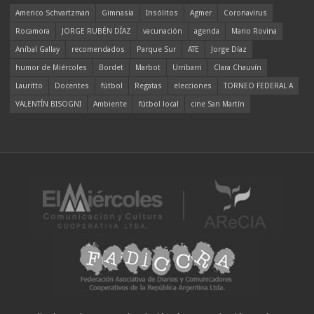
Americo Schvartzman
Gimnasia
Insólitos
Agmer
Coronavirus
Rocamora
JORGE RUBÉN DÍAZ
vacunación
agenda
Mario Rovina
Aníbal Gallay
recomendados
Parque Sur
ATE
Jorge Díaz
humor de Miércoles
Bordet
Marbot
Urribarri
Clara Chauvín
Lauritto
Docentes
fútbol
Regatas
elecciones
TORNEO FEDERAL A
VALENTÍN BISOGNI
Ambiente
fútbol local
cine San Martín