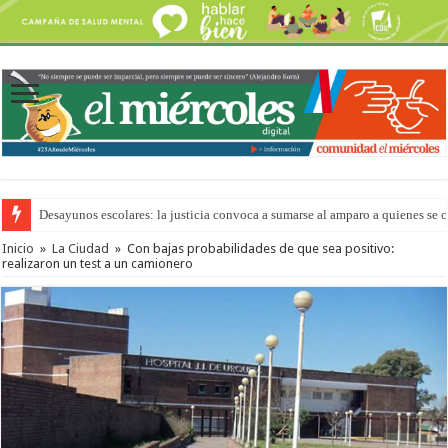
Desayunos escolares: la justicia convoca a sumarse al amparo a quienes se 
“La Feria en tu Barrio” para agostocon sus días y horarios
Inicio
»
La Ciudad
»
Con bajas probabilidades de que sea positivo:
realizaron un test a un camionero