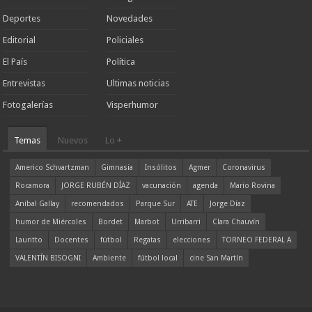
Deportes
Novedades
Editorial
Policiales
El País
Política
Entrevistas
Ultimas noticias
Fotogalerías
Visperhumor
Temas
Nuevos
Lo +
Americo Schvartzman
Gimnasia
Insólitos
Agmer
Coronavirus
Rocamora
JORGE RUBÉN DÍAZ
vacunación
agenda
Mario Rovina
Aníbal Gallay
recomendados
Parque Sur
ATE
Jorge Díaz
humor de Miércoles
Bordet
Marbot
Urribarri
Clara Chauvín
Lauritto
Docentes
fútbol
Regatas
elecciones
TORNEO FEDERAL A
VALENTÍN BISOGNI
Ambiente
fútbol local
cine San Martín