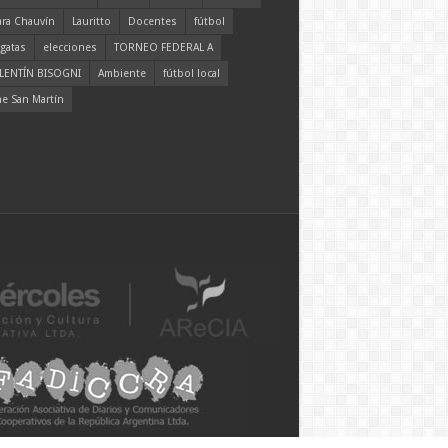
ara Chauvín
Lauritto
Docentes
fútbol
gatas
elecciones
TORNEO FEDERAL A
LENTÍN BISOGNI
Ambiente
fútbol local
ne San Martín