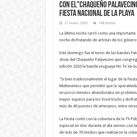
Con el"Chaqueño Palavecino"
Fiesta Nacional de la Playa
27 enero, 2020
148 Visitas
La última noche cerró como una importante 
noche disfrutando de artistas de los género
Este domingo fue el turno de las bandas Pato
show del Chaqueño Palavecino que congregó
edición 2020 la banda uruguaya No Te Va Gu
"Si bien tradicionalmente el lugar de la Fiest
Multieventos que permitió que la operativid
en pocos minutos abandonaba sin problemas
mayor espacio para los food trucks y disfru
más de 40 puestos de artesanos, entre otras
La Fiesta contó con la cobertura de la TV Pú
especial en Vivo durante el día viernes con
de más de 70 medios que realizaron la cober