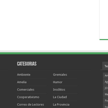
Categorias
Te
Ambiente
Gremiales
Am
Amelia
Humor
Ag
JO
Comerciales
Insólitos
Ma
Cooperativismo
La Ciudad
Pa
Correo de Lectores
La Provincia
hu