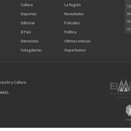
Cultura
La Región
Cl
Deportes
Novedades
Re
VA
Editorial
Policiales
ci
El País
Política
Entrevistas
Ultimas noticias
Fotogalerías
Visperhumor
cación y Cultura
INAES.