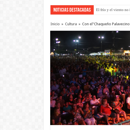
Noticias Destacadas
El frío y el viento n
OSER: Frigerio asegu
Inicio
»
Cultura
»
Con el"Chaqueño Palavecino" 