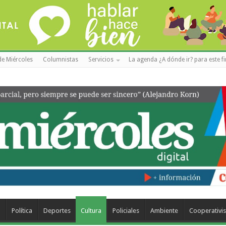
de Miércoles
Columnistas
Servicios
La agenda ¿A dónde ir? para este f
a
Política
Deportes
Cultura
Policiales
Ambiente
Cooperativi