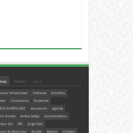
mas
Nuevos
Lo +
erico Schvartzman
Gimnasia
Insólitos
mer
Coronavirus
Rocamora
RGE RUBÉN DÍAZ
vacunación
agenda
rio Rovina
Aníbal Gallay
recomendados
rque Sur
ATE
Jorge Díaz
mor de Miércoles
Bordet
Marbot
Urribarri