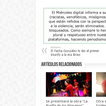
Anterior
El Facha González le dio el primer
triunfo a la era Bravi
Artículos Relacionados
Se presentará la obra “La
Otra 
Runfla de los Macanos”
Spide