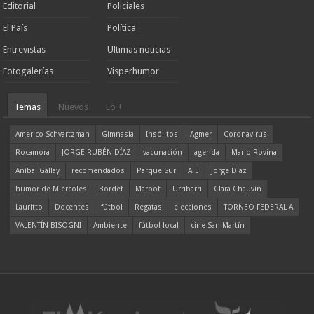
Editorial
Policiales
El País
Política
Entrevistas
Ultimas noticias
Fotogalerías
Visperhumor
Temas
Nuevos
Lo +
Americo Schvartzman
Gimnasia
Insólitos
Agmer
Coronavirus
Rocamora
JORGE RUBÉN DÍAZ
vacunación
agenda
Mario Rovina
Aníbal Gallay
recomendados
Parque Sur
ATE
Jorge Díaz
humor de Miércoles
Bordet
Marbot
Urribarri
Clara Chauvín
Lauritto
Docentes
fútbol
Regatas
elecciones
TORNEO FEDERAL A
VALENTÍN BISOGNI
Ambiente
fútbol local
cine San Martín