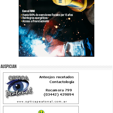
Auspician