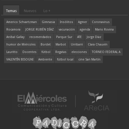
Temas
Nuevos
Lo +
Americo Schvartzman
Gimnasia
Insólitos
Agmer
Coronavirus
Rocamora
JORGE RUBÉN DÍAZ
vacunación
agenda
Mario Rovina
Aníbal Gallay
recomendados
Parque Sur
ATE
Jorge Díaz
humor de Miércoles
Bordet
Marbot
Urribarri
Clara Chauvín
Lauritto
Docentes
fútbol
Regatas
elecciones
TORNEO FEDERAL A
VALENTÍN BISOGNI
Ambiente
fútbol local
cine San Martín