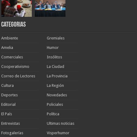
Categorias
Ambiente
Gremiales
Amelia
Humor
Comerciales
Insólitos
Cooperativismo
La Ciudad
Correo de Lectores
La Provincia
Cultura
La Región
Deportes
Novedades
Editorial
Policiales
El País
Política
Entrevistas
Ultimas noticias
Fotogalerías
Visperhumor