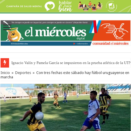
Ignacio Valín y Pamela García se impusieron en la prueba atlética de la UT
Traigo el litoral en mi canción: 100 años de Aníbal Sampayo
Inicio
»
Deportes
»
Con tres fechas este sábado hay fútbol uruguayense en
marcha