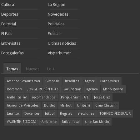
Cultura
La Región
Deportes
Novedades
Editorial
Policiales
El País
Política
Entrevistas
Ultimas noticias
Fotogalerías
Visperhumor
Temas
Nuevos
Lo +
Americo Schvartzman
Gimnasia
Insólitos
Agmer
Coronavirus
Rocamora
JORGE RUBÉN DÍAZ
vacunación
agenda
Mario Rovina
Aníbal Gallay
recomendados
Parque Sur
ATE
Jorge Díaz
humor de Miércoles
Bordet
Marbot
Urribarri
Clara Chauvín
Lauritto
Docentes
fútbol
Regatas
elecciones
TORNEO FEDERAL A
VALENTÍN BISOGNI
Ambiente
fútbol local
cine San Martín