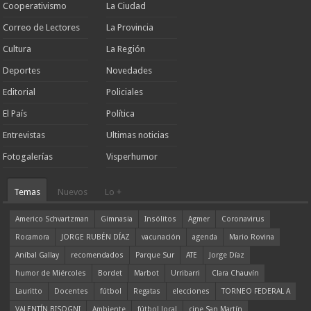
Cooperativismo
La Ciudad
Correo de Lectores
La Provincia
Cultura
La Región
Deportes
Novedades
Editorial
Policiales
El País
Política
Entrevistas
Ultimas noticias
Fotogalerías
Visperhumor
Temas
Nuevos
Lo +
Americo Schvartzman
Gimnasia
Insólitos
Agmer
Coronavirus
Rocamora
JORGE RUBÉN DÍAZ
vacunación
agenda
Mario Rovina
Aníbal Gallay
recomendados
Parque Sur
ATE
Jorge Díaz
humor de Miércoles
Bordet
Marbot
Urribarri
Clara Chauvín
Lauritto
Docentes
fútbol
Regatas
elecciones
TORNEO FEDERAL A
VALENTÍN BISOGNI
Ambiente
fútbol local
cine San Martín