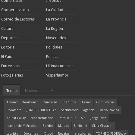
Comerciales
Insólitos
Cooperativismo
La Ciudad
Correo de Lectores
La Provincia
Cultura
La Región
Deportes
Novedades
Editorial
Policiales
El País
Política
Entrevistas
Ultimas noticias
Fotogalerías
Visperhumor
Temas
Nuevos
Lo +
Americo Schvartzman
Gimnasia
Insólitos
Agmer
Coronavirus
Rocamora
JORGE RUBÉN DÍAZ
vacunación
agenda
Mario Rovina
Aníbal Gallay
recomendados
Parque Sur
ATE
Jorge Díaz
humor de Miércoles
Bordet
Marbot
Urribarri
Clara Chauvín
Lauritto
Docentes
fútbol
Regatas
elecciones
TORNEO FEDERAL A