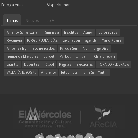
Fotogalerías
Visperhumor
Temas
Nuevos
Lo +
Americo Schvartzman
Gimnasia
Insólitos
Agmer
Coronavirus
Rocamora
JORGE RUBÉN DÍAZ
vacunación
agenda
Mario Rovina
Aníbal Gallay
recomendados
Parque Sur
ATE
Jorge Díaz
humor de Miércoles
Bordet
Marbot
Urribarri
Clara Chauvín
Lauritto
Docentes
fútbol
Regatas
elecciones
TORNEO FEDERAL A
VALENTÍN BISOGNI
Ambiente
fútbol local
cine San Martín