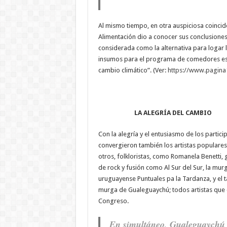
Al mismo tiempo, en otra auspiciosa coincide
Alimentación dio a conocer sus conclusione
considerada como la alternativa para logar l
insumos para el programa de comedores escol
cambio climático”. (Ver:
https://www.pagina
LA ALEGRÍA DEL CAMBIO
Con la alegría y el entusiasmo de los partici
convergieron también los artistas populares
otros, folkloristas, como Romanela Benetti,
de rock y fusión como Al Sur del Sur, la mur
uruguayense Puntuales pa la Tardanza, y el t
murga de Gualeguaychú; todos artistas que 
Congreso.
En simultáneo, Gualeguaychú 