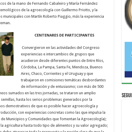
icos de la mano de Fernando Cabaleiro y María Fernández
temológicos de la agroecología con Guillermo Priotto, y la
s municipales con Martín Roberto Piaggio, más la experiencia
teman.
CENTENARES DE PARTICIPANTES
Convergieron en las actividades del Congreso
experiencias e intercambios de grupos que
acudieron desde diferentes puntos de Entre Ríos,
Córdoba, La Pampa, Santa Fe, Mendoza, Buenos
Aires, Chaco, Corrientes y el Uruguay y que
trabajaron en comisiones temáticas desbordantes
de información y de entusiasmo; con más de 500
áneos sumados en las tres jornadas, se trataron un amplio
Segui
semillas, hasta los serios problemas generados por la
inos demostrativos de que es posible hacer agroecología y
producción, con experiencias concretas como las que impulsa la
 de Municipios y Comunidades que fomentan la Agroecología);
 la agricultura hasta todo tipo de alimentos y su valor agregado;
 debe atravesar toda la propuesta y la noción clara de que la