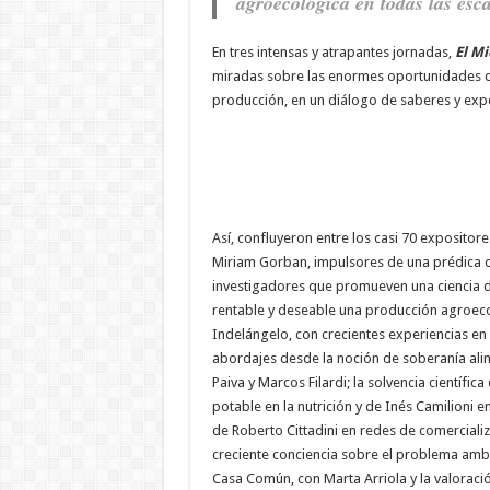
agroecológica en todas las esca
En tres intensas y atrapantes jornadas,
El Mi
miradas sobre las enormes oportunidades de 
producción, en un diálogo de saberes y exp
Así, confluyeron entre los casi 70 expositor
Miriam Gorban, impulsores de una prédica 
investigadores que promueven una ciencia 
rentable y deseable una producción agroeco
Indelángelo, con crecientes experiencias en d
abordajes desde la noción de soberanía ali
Paiva y Marcos Filardi; la solvencia científi
potable en la nutrición y de Inés Camilioni e
de Roberto Cittadini en redes de comercializa
creciente conciencia sobre el problema ambi
Casa Común, con Marta Arriola y la valoració