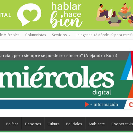
de Miércoles
Columnistas
Servicios
La agenda ¿A dónde ir? para este f
Política
Deportes
Cultura
Policiales
Ambiente
Cooperativi