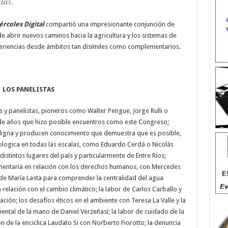
las.
ércoles Digital
compartió una impresionante conjunción de
abrir nuevos caminos hacia la agricultura y los sistemas de
eriencias desde ámbitos tan disímiles como complementarios.
LOS PANELISTAS
es y panelistas, pioneros como Walter Pengue, Jorge Rulli o
de años que hizo posible encuentros como este Congreso;
digna y producen conocimiento que demuestra que es posible,
logica en todas las escalas, como Eduardo Cerdá o Nicolás
istintos lugares del país y particularmente de Entre Ríos;
mentaria en relación con los derechos humanos, con Mercedes
ca de María Lasta para comprender la centralidad del agua
n relación con el cambio climático; la labor de Carlos Carballo y
ción; los desafíos éticos en el ambiente con Teresa La Valle y la
ental de la mano de Daniel Verzeñasi; la labor de cuidado de la
n de la enciclica Laudato Si con Norberto Fiorotto; la denuncia