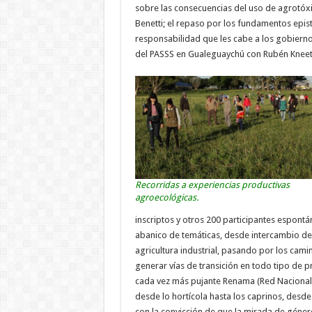
sobre las consecuencias del uso de agrotóx
Benetti; el repaso por los fundamentos epis
responsabilidad que les cabe a los gobierno
del PASSS en Gualeguaychú con Rubén Knee
Recorridas a experiencias productivas
agroecológicas.
inscriptos y otros 200 participantes espont
abanico de temáticas, desde intercambio de 
agricultura industrial, pasando por los cam
generar vías de transición en todo tipo de 
cada vez más pujante Renama (Red Nacional
desde lo hortícola hasta los caprinos, desde
con la convicción de que la mirada de género