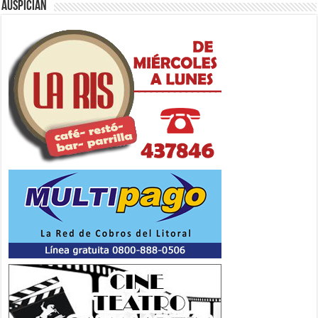
Auspician