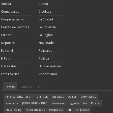
Amelia
Humor
Comerciales
Insólitos
Cooperativismo
La Ciudad
Correo de Lectores
La Provincia
Cultura
La Región
Deportes
Novedades
Editorial
Policiales
El País
Política
Entrevistas
Ultimas noticias
Fotogalerías
Visperhumor
Temas
Nuevos
Lo +
Americo Schvartzman
Gimnasia
Insólitos
Agmer
Coronavirus
Rocamora
JORGE RUBÉN DÍAZ
vacunación
agenda
Mario Rovina
Aníbal Gallay
recomendados
Parque Sur
ATE
Jorge Díaz