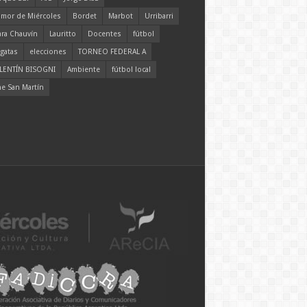
mor de Miércoles
Bordet
Marbot
Urribarri
ara Chauvín
Lauritto
Docentes
fútbol
gatas
elecciones
TORNEO FEDERAL A
LENTÍN BISOGNI
Ambiente
fútbol local
ne San Martín