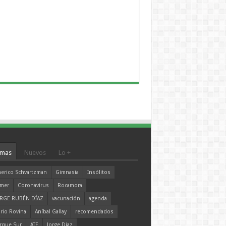
mas
Nuevos
Lo +
erico Schvartzman
Gimnasia
Insólitos
mer
Coronavirus
Rocamora
RGE RUBÉN DÍAZ
vacunación
agenda
rio Rovina
Aníbal Gallay
recomendados
rque Sur
ATE
Jorge Díaz