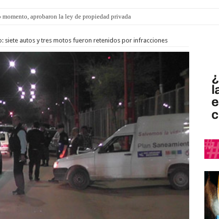
 momento, aprobaron la ley de propiedad privada
ngo 9 de agosto: la agenda ¿A dónde ir? para este finde
o: siete autos y tres motos fueron retenidos por infracciones