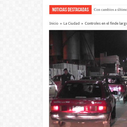
Noticias Destacadas
Con cambios a último
Del viernes 7 al domi
Inicio
»
La Ciudad
»
Controles en el finde larg