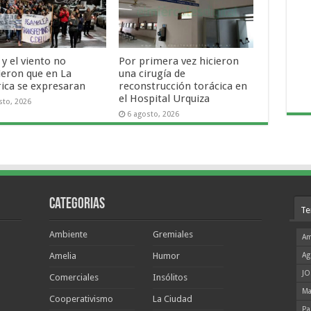
o y el viento no
Por primera vez hicieron
ieron que en La
una cirugía de
rica se expresaran
reconstrucción torácica en
el Hospital Urquiza
sto, 2026
6 agosto, 2026
Categorias
Te
Ambiente
Gremiales
Am
Amelia
Humor
Ag
JO
Comerciales
Insólitos
Ma
Cooperativismo
La Ciudad
Pa