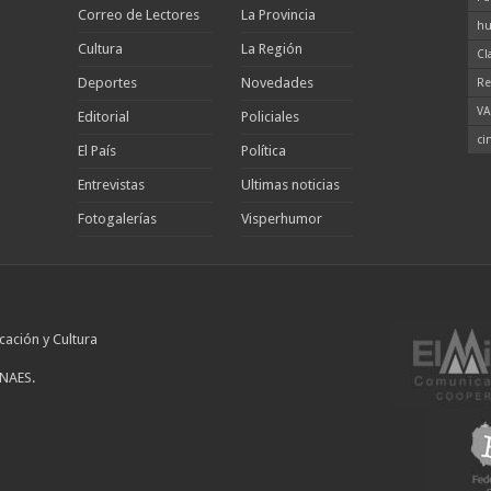
Correo de Lectores
La Provincia
hu
Cultura
La Región
Cl
Deportes
Novedades
Re
VA
Editorial
Policiales
ci
El País
Política
Entrevistas
Ultimas noticias
Fotogalerías
Visperhumor
cación y Cultura
INAES.