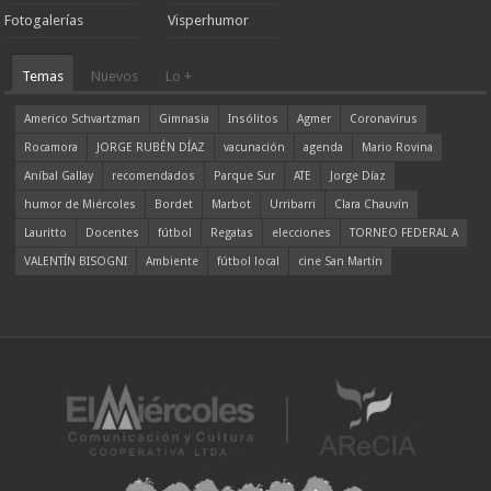
Fotogalerías
Visperhumor
Temas
Nuevos
Lo +
Americo Schvartzman
Gimnasia
Insólitos
Agmer
Coronavirus
Rocamora
JORGE RUBÉN DÍAZ
vacunación
agenda
Mario Rovina
Aníbal Gallay
recomendados
Parque Sur
ATE
Jorge Díaz
humor de Miércoles
Bordet
Marbot
Urribarri
Clara Chauvín
Lauritto
Docentes
fútbol
Regatas
elecciones
TORNEO FEDERAL A
VALENTÍN BISOGNI
Ambiente
fútbol local
cine San Martín