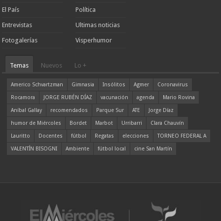
El País
Política
Entrevistas
Ultimas noticias
Fotogalerías
Visperhumor
Temas
Nuevos
Lo +
Americo Schvartzman
Gimnasia
Insólitos
Agmer
Coronavirus
Rocamora
JORGE RUBÉN DÍAZ
vacunación
agenda
Mario Rovina
Aníbal Gallay
recomendados
Parque Sur
ATE
Jorge Díaz
humor de Miércoles
Bordet
Marbot
Urribarri
Clara Chauvín
Lauritto
Docentes
fútbol
Regatas
elecciones
TORNEO FEDERAL A
VALENTÍN BISOGNI
Ambiente
fútbol local
cine San Martín