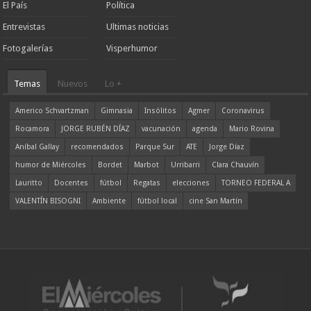
El País
Política
Entrevistas
Ultimas noticias
Fotogalerías
Visperhumor
Temas
Nuevos
Lo +
Americo Schvartzman
Gimnasia
Insólitos
Agmer
Coronavirus
Rocamora
JORGE RUBÉN DÍAZ
vacunación
agenda
Mario Rovina
Aníbal Gallay
recomendados
Parque Sur
ATE
Jorge Díaz
humor de Miércoles
Bordet
Marbot
Urribarri
Clara Chauvín
Lauritto
Docentes
fútbol
Regatas
elecciones
TORNEO FEDERAL A
VALENTÍN BISOGNI
Ambiente
fútbol local
cine San Martín