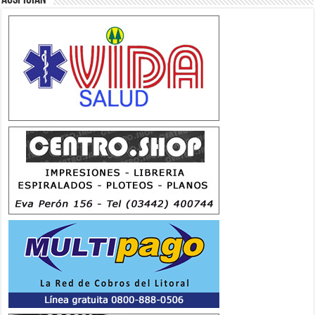
Auspician