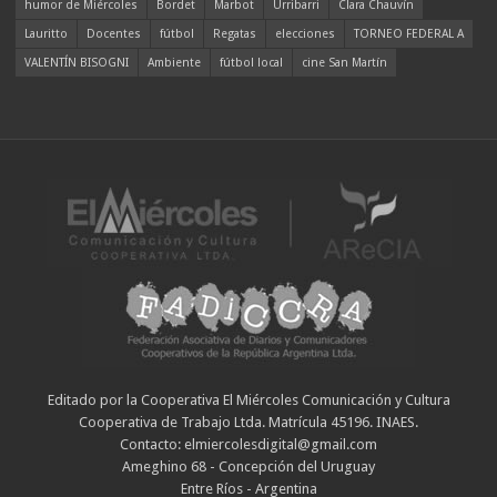
humor de Miércoles
Bordet
Marbot
Urribarri
Clara Chauvín
Lauritto
Docentes
fútbol
Regatas
elecciones
TORNEO FEDERAL A
VALENTÍN BISOGNI
Ambiente
fútbol local
cine San Martín
Editado por la Cooperativa El Miércoles Comunicación y Cultura
Cooperativa de Trabajo Ltda. Matrícula 45196. INAES.
Contacto: elmiercolesdigital@gmail.com
Ameghino 68 - Concepción del Uruguay
Entre Ríos - Argentina