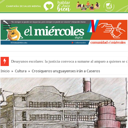
Desayunos escolares: la justicia convoca a sumarse al amparo a quienes se 
“La Feria en tu Barrio” para agostocon sus días y horarios
Inicio
»
Cultura
»
Crosiqueros uruguayenses irán a Caseros