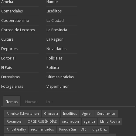
Amelia
Humor
Comerciales
Insólitos
Cooperativismo
La Ciudad
Correo de Lectores
La Provincia
Cultura
La Región
Deportes
Novedades
Editorial
Policiales
El País
Política
Entrevistas
Ultimas noticias
Fotogalerías
Visperhumor
Temas
Nuevos
Lo +
Americo Schvartzman
Gimnasia
Insólitos
Agmer
Coronavirus
Rocamora
JORGE RUBÉN DÍAZ
vacunación
agenda
Mario Rovina
Aníbal Gallay
recomendados
Parque Sur
ATE
Jorge Díaz