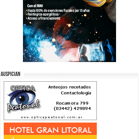
Auspician