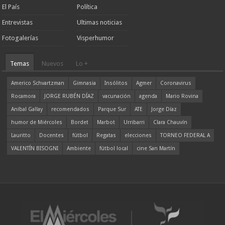
El País
Política
Entrevistas
Ultimas noticias
Fotogalerías
Visperhumor
Temas
Nuevos
Lo +
Americo Schvartzman
Gimnasia
Insólitos
Agmer
Coronavirus
Rocamora
JORGE RUBÉN DÍAZ
vacunación
agenda
Mario Rovina
Aníbal Gallay
recomendados
Parque Sur
ATE
Jorge Díaz
humor de Miércoles
Bordet
Marbot
Urribarri
Clara Chauvín
Lauritto
Docentes
fútbol
Regatas
elecciones
TORNEO FEDERAL A
VALENTÍN BISOGNI
Ambiente
fútbol local
cine San Martín