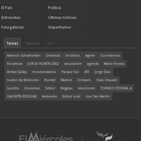
El País
Política
Entrevistas
Ultimas noticias
Fotogalerías
Visperhumor
Temas
Nuevos
Lo +
Americo Schvartzman
Gimnasia
Insólitos
Agmer
Coronavirus
Rocamora
JORGE RUBÉN DÍAZ
vacunación
agenda
Mario Rovina
Aníbal Gallay
recomendados
Parque Sur
ATE
Jorge Díaz
humor de Miércoles
Bordet
Marbot
Urribarri
Clara Chauvín
Lauritto
Docentes
fútbol
Regatas
elecciones
TORNEO FEDERAL A
VALENTÍN BISOGNI
Ambiente
fútbol local
cine San Martín