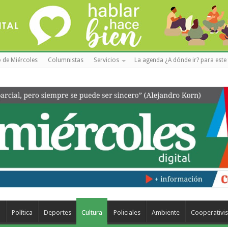
 de Miércoles
Columnistas
Servicios
La agenda ¿A dónde ir? para este 
a
Política
Deportes
Cultura
Policiales
Ambiente
Cooperativi