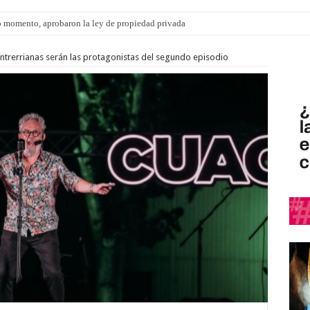
 momento, aprobaron la ley de propiedad privada
ngo 9 de agosto: la agenda ¿A dónde ir? para este finde
 entrerrianas serán las protagonistas del segundo episodio