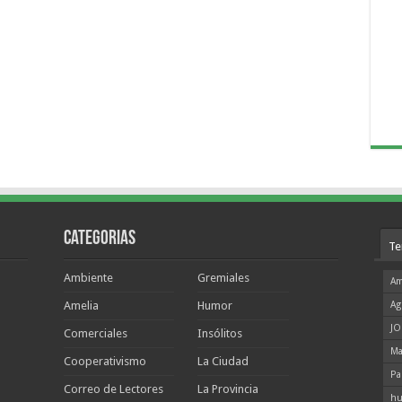
Categorias
Te
Ambiente
Gremiales
Am
Amelia
Humor
Ag
JO
Comerciales
Insólitos
Ma
Cooperativismo
La Ciudad
Pa
Correo de Lectores
La Provincia
hu