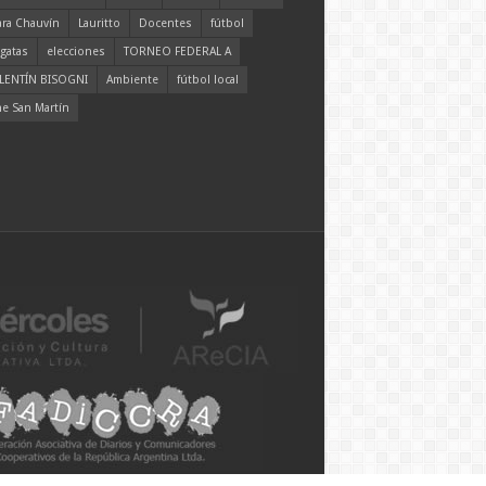
ara Chauvín
Lauritto
Docentes
fútbol
gatas
elecciones
TORNEO FEDERAL A
LENTÍN BISOGNI
Ambiente
fútbol local
ne San Martín