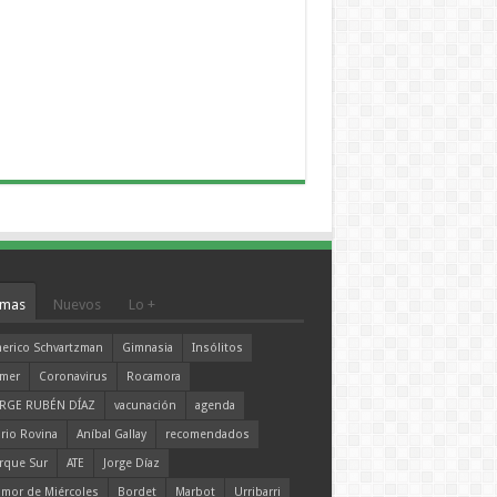
mas
Nuevos
Lo +
erico Schvartzman
Gimnasia
Insólitos
mer
Coronavirus
Rocamora
RGE RUBÉN DÍAZ
vacunación
agenda
rio Rovina
Aníbal Gallay
recomendados
rque Sur
ATE
Jorge Díaz
mor de Miércoles
Bordet
Marbot
Urribarri