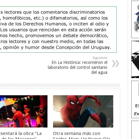
Siguiente
En La Histórica: recorrieron el
laboratorio del control sanitario
del agua
esentará la obra “La
Otra semana más con
a de los Macanos”
Spider-Man: Un Nuevo Día