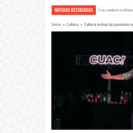
Noticias Destacadas
Con cambios a último
Del viernes 7 al domi
Inicio
»
Cultura
»
Cultura Activa: las pasiones