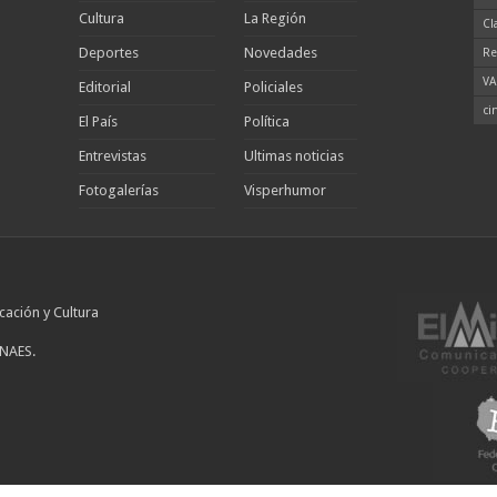
Cultura
La Región
Cl
Deportes
Novedades
Re
VA
Editorial
Policiales
ci
El País
Política
Entrevistas
Ultimas noticias
Fotogalerías
Visperhumor
cación y Cultura
INAES.