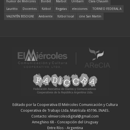
humor de Miércoles
Bordet
Marbot
Urribarri
Clara Chauvín
Lauritto
Docentes
fútbol
Regatas
elecciones
TORNEO FEDERAL A
VALENTÍN BISOGNI
Ambiente
fútbol local
cine San Martín
Editado por la Cooperativa El Miércoles Comunicación y Cultura
Cooperativa de Trabajo Ltda. Matrícula 45196. INAES.
Contacto: elmiercolesdigital@gmail.com
Ameghino 68 - Concepción del Uruguay
Entre Ríos - Argentina