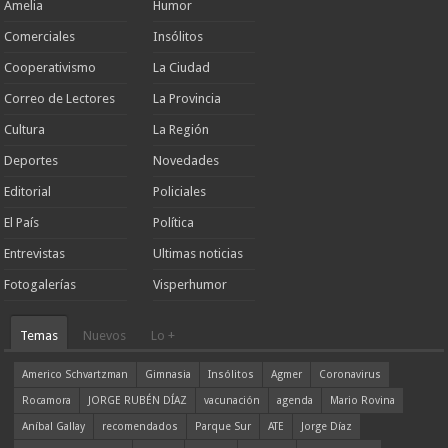
Amelia
Humor
Comerciales
Insólitos
Cooperativismo
La Ciudad
Correo de Lectores
La Provincia
Cultura
La Región
Deportes
Novedades
Editorial
Policiales
El País
Política
Entrevistas
Ultimas noticias
Fotogalerías
Visperhumor
Temas
Nuevos
Lo +
Americo Schvartzman
Gimnasia
Insólitos
Agmer
Coronavirus
Rocamora
JORGE RUBÉN DÍAZ
vacunación
agenda
Mario Rovina
Aníbal Gallay
recomendados
Parque Sur
ATE
Jorge Díaz