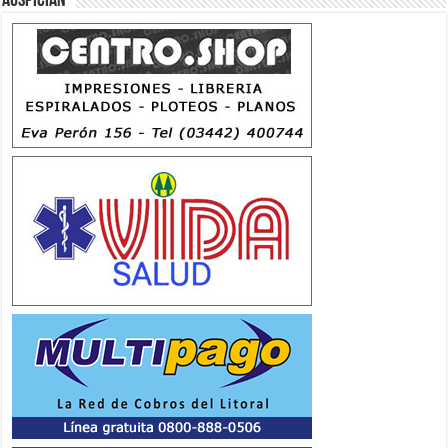
Auspician