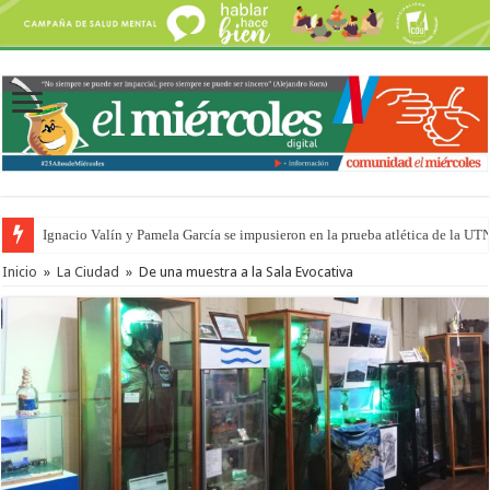
Ignacio Valín y Pamela García se impusieron en la prueba atlética de la UT
Traigo el litoral en mi canción: 100 años de Aníbal Sampayo
Inicio
»
La Ciudad
»
De una muestra a la Sala Evocativa