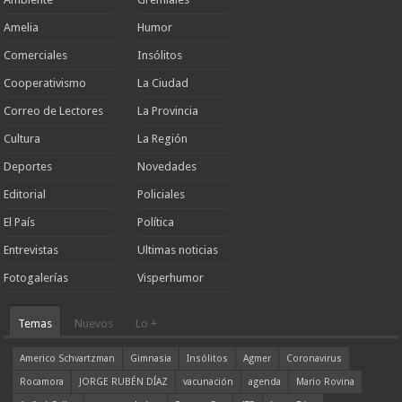
Amelia
Humor
Comerciales
Insólitos
Cooperativismo
La Ciudad
Correo de Lectores
La Provincia
Cultura
La Región
Deportes
Novedades
Editorial
Policiales
El País
Política
Entrevistas
Ultimas noticias
Fotogalerías
Visperhumor
Temas
Nuevos
Lo +
Americo Schvartzman
Gimnasia
Insólitos
Agmer
Coronavirus
Rocamora
JORGE RUBÉN DÍAZ
vacunación
agenda
Mario Rovina