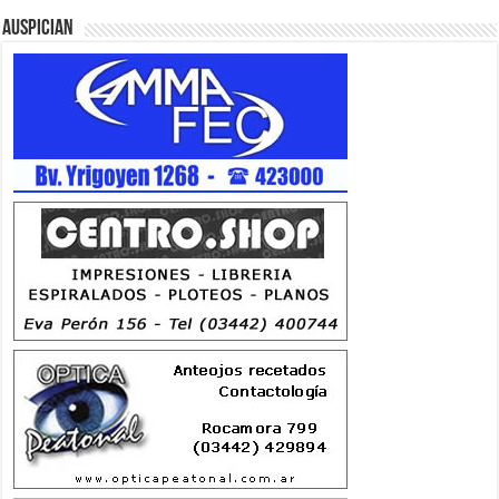
Auspician