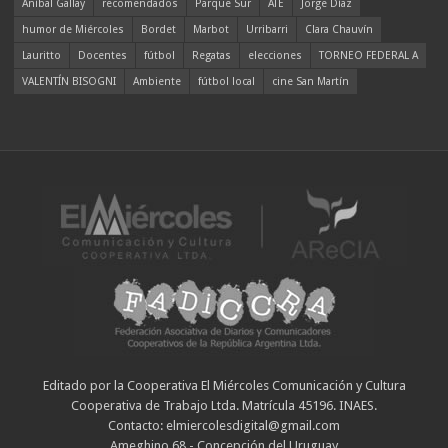
Aníbal Gallay
recomendados
Parque Sur
ATE
Jorge Díaz
humor de Miércoles
Bordet
Marbot
Urribarri
Clara Chauvín
Lauritto
Docentes
fútbol
Regatas
elecciones
TORNEO FEDERAL A
VALENTÍN BISOGNI
Ambiente
fútbol local
cine San Martín
Editado por la Cooperativa El Miércoles Comunicación y Cultura
Cooperativa de Trabajo Ltda. Matrícula 45196. INAES.
Contacto: elmiercolesdigital@gmail.com
Ameghino 68 - Concepción del Uruguay