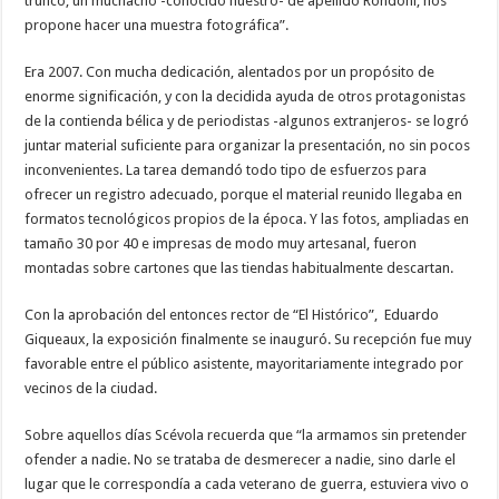
trunco, un muchacho -conocido nuestro- de apellido Rondoni, nos
propone hacer una muestra fotográfica”.
Era 2007. Con mucha dedicación, alentados por un propósito de
enorme significación, y con la decidida ayuda de otros protagonistas
de la contienda bélica y de periodistas -algunos extranjeros- se logró
juntar material suficiente para organizar la presentación, no sin pocos
inconvenientes. La tarea demandó todo tipo de esfuerzos para
ofrecer un registro adecuado, porque el material reunido llegaba en
formatos tecnológicos propios de la época. Y las fotos, ampliadas en
tamaño 30 por 40 e impresas de modo muy artesanal, fueron
montadas sobre cartones que las tiendas habitualmente descartan.
Con la aprobación del entonces rector de “El Histórico”, Eduardo
Giqueaux, la exposición finalmente se inauguró. Su recepción fue muy
favorable entre el público asistente, mayoritariamente integrado por
vecinos de la ciudad.
Sobre aquellos días Scévola recuerda que “la armamos sin pretender
ofender a nadie. No se trataba de desmerecer a nadie, sino darle el
lugar que le correspondía a cada veterano de guerra, estuviera vivo o