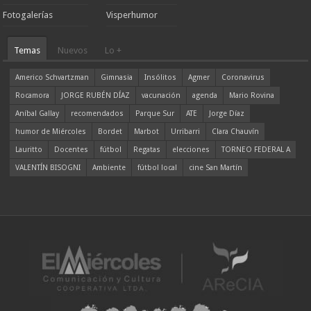
Fotogalerías
Visperhumor
Temas
Nuevos
Lo +
Americo Schvartzman
Gimnasia
Insólitos
Agmer
Coronavirus
Rocamora
JORGE RUBÉN DÍAZ
vacunación
agenda
Mario Rovina
Aníbal Gallay
recomendados
Parque Sur
ATE
Jorge Díaz
humor de Miércoles
Bordet
Marbot
Urribarri
Clara Chauvín
Lauritto
Docentes
fútbol
Regatas
elecciones
TORNEO FEDERAL A
VALENTÍN BISOGNI
Ambiente
fútbol local
cine San Martín