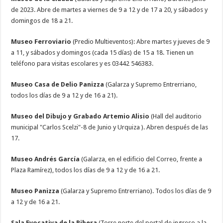
de 2023. Abre de martes a viernes de 9 a 12 y de 17 a 20, y sábados y
domingos de 18 a 21.
Museo Ferroviario
(Predio Multieventos): Abre martes y jueves de 9
a 11, y sábados y domingos (cada 15 días) de 15 a 18. Tienen un
teléfono para visitas escolares y es 03442 546383.
Museo Casa de Delio Panizza
(Galarza y Supremo Entrerriano,
todos los días de 9 a 12 y de 16 a 21).
Museo del Dibujo y Grabado Artemio Alisio
(Hall del auditorio
municipal "Carlos Scelzi"-8 de Junio y Urquiza ). Abren después de las
17.
Museo Andrés García
(Galarza, en el edificio del Correo, frente a
Plaza Ramírez), todos los días de 9 a 12 y de 16 a 21.
Museo Panizza
(Galarza y Supremo Entrerriano). Todos los días de 9
a 12 y de 16 a 21.
Sala Evocativa de la Ribera
(Torre norte del portal de ingreso a la