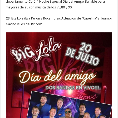
departamento Colón).Noche Especial Día del Amigo Bailable para
mayores de 25 con música de los 70,80 y 90.
23:
Big Lola (Eva Perón y Rocamora). Actuación de "Capelina"y "Juampi
Gavino y Los del Rincón".