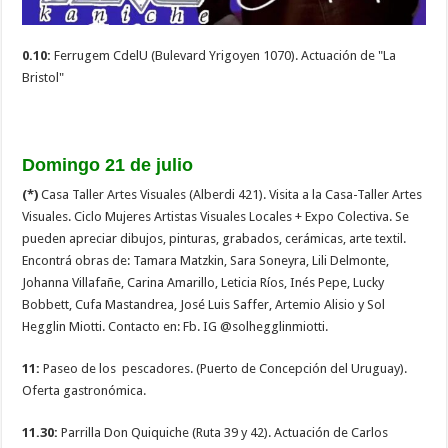
0.10:
Ferrugem CdelU (Bulevard Yrigoyen 1070). Actuación de "La
Bristol"
Domingo 21 de julio
(*)
Casa Taller Artes Visuales (Alberdi 421). Visita a la Casa-Taller Artes
Visuales. Ciclo Mujeres Artistas Visuales Locales + Expo Colectiva. Se
pueden apreciar dibujos, pinturas, grabados, cerámicas, arte textil.
Encontrá obras de: Tamara Matzkin, Sara Soneyra, Lili Delmonte,
Johanna Villafañe, Carina Amarillo, Leticia Ríos, Inés Pepe, Lucky
Bobbett, Cufa Mastandrea, José Luis Saffer, Artemio Alisio y Sol
Hegglin Miotti. Contacto en: Fb. IG @solhegglinmiotti.
11:
Paseo de los pescadores. (Puerto de Concepción del Uruguay).
Oferta gastronómica.
11.30:
Parrilla Don Quiquiche (Ruta 39 y 42). Actuación de Carlos