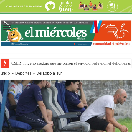
OSER: Frigerio aseguró que mejoraron el servicio, redujeron el déficit e
Inicio
»
Deportes
»
Del Lobo al sur