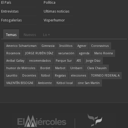
El País
Política
Entrevistas
Ultimas noticias
Fotogalerías
Visperhumor
Temas
Nuevos
Lo +
Americo Schvartzman
Gimnasia
Insólitos
Agmer
Coronavirus
Rocamora
JORGE RUBÉN DÍAZ
vacunación
agenda
Mario Rovina
Aníbal Gallay
recomendados
Parque Sur
ATE
Jorge Díaz
humor de Miércoles
Bordet
Marbot
Urribarri
Clara Chauvín
Lauritto
Docentes
fútbol
Regatas
elecciones
TORNEO FEDERAL A
VALENTÍN BISOGNI
Ambiente
fútbol local
cine San Martín