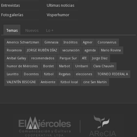
Entrevistas
Ultimas noticias
Fotogalerías
Visperhumor
Temas
Nuevos
Lo +
Americo Schvartzman
Gimnasia
Insólitos
Agmer
Coronavirus
Rocamora
JORGE RUBÉN DÍAZ
vacunación
agenda
Mario Rovina
Aníbal Gallay
recomendados
Parque Sur
ATE
Jorge Díaz
humor de Miércoles
Bordet
Marbot
Urribarri
Clara Chauvín
Lauritto
Docentes
fútbol
Regatas
elecciones
TORNEO FEDERAL A
VALENTÍN BISOGNI
Ambiente
fútbol local
cine San Martín