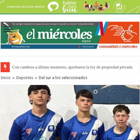
Con cambios a último momento, aprobaron la ley de propiedad privada
Adopción en Entre Ríos: el 35% de los 90 niños, niñas y adolescentes que 
Inicio
»
Deportes
»
Del sur a los seleccionados