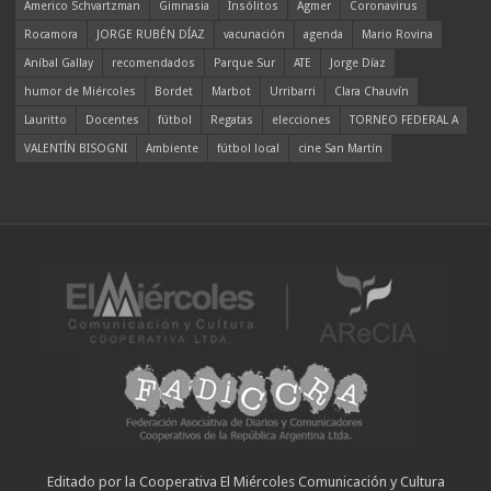
Americo Schvartzman
Gimnasia
Insólitos
Agmer
Coronavirus
Rocamora
JORGE RUBÉN DÍAZ
vacunación
agenda
Mario Rovina
Aníbal Gallay
recomendados
Parque Sur
ATE
Jorge Díaz
humor de Miércoles
Bordet
Marbot
Urribarri
Clara Chauvín
Lauritto
Docentes
fútbol
Regatas
elecciones
TORNEO FEDERAL A
VALENTÍN BISOGNI
Ambiente
fútbol local
cine San Martín
Editado por la Cooperativa El Miércoles Comunicación y Cultura