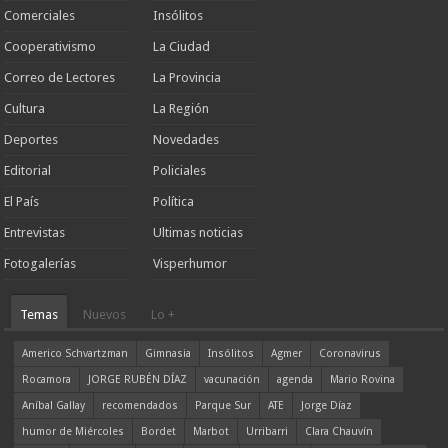
Comerciales
Insólitos
Cooperativismo
La Ciudad
Correo de Lectores
La Provincia
Cultura
La Región
Deportes
Novedades
Editorial
Policiales
El País
Política
Entrevistas
Ultimas noticias
Fotogalerías
Visperhumor
Temas
Nuevos
Lo +
Americo Schvartzman
Gimnasia
Insólitos
Agmer
Coronavirus
Rocamora
JORGE RUBÉN DÍAZ
vacunación
agenda
Mario Rovina
Aníbal Gallay
recomendados
Parque Sur
ATE
Jorge Díaz
humor de Miércoles
Bordet
Marbot
Urribarri
Clara Chauvín