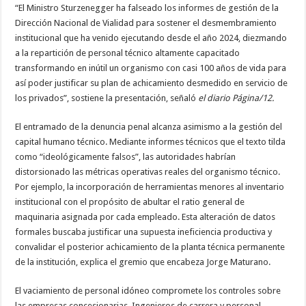
“El Ministro Sturzenegger ha falseado los informes de gestión de la
Dirección Nacional de Vialidad para sostener el desmembramiento
institucional que ha venido ejecutando desde el año 2024, diezmando
a la repartición de personal técnico altamente capacitado
transformando en inútil un organismo con casi 100 años de vida para
así poder justificar su plan de achicamiento desmedido en servicio de
los privados”, sostiene la presentación, señaló
el diario Página/12.
El entramado de la denuncia penal alcanza asimismo a la gestión del
capital humano técnico. Mediante informes técnicos que el texto tilda
como “ideológicamente falsos”, las autoridades habrían
distorsionado las métricas operativas reales del organismo técnico.
Por ejemplo, la incorporación de herramientas menores al inventario
institucional con el propósito de abultar el ratio general de
maquinaria asignada por cada empleado. Esta alteración de datos
formales buscaba justificar una supuesta ineficiencia productiva y
convalidar el posterior achicamiento de la planta técnica permanente
de la institución, explica el gremio que encabeza Jorge Maturano.
El vaciamiento de personal idóneo compromete los controles sobre
las empresas concesionarias. Ingenieros de carrera y personal