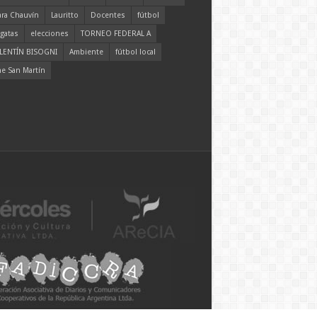
ara Chauvín
Lauritto
Docentes
fútbol
gatas
elecciones
TORNEO FEDERAL A
LENTÍN BISOGNI
Ambiente
fútbol local
ne San Martín