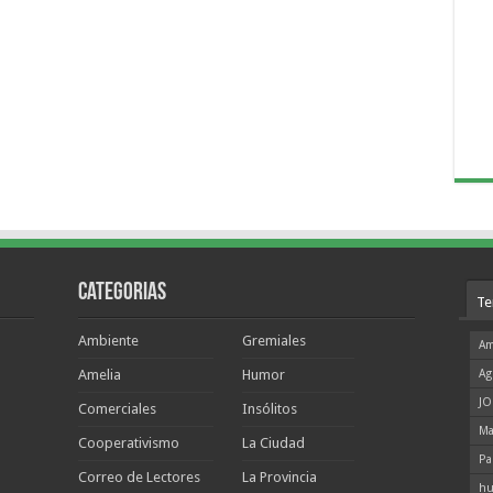
Categorias
Te
Ambiente
Gremiales
Am
Amelia
Humor
Ag
JO
Comerciales
Insólitos
Ma
Cooperativismo
La Ciudad
Pa
Correo de Lectores
La Provincia
hu