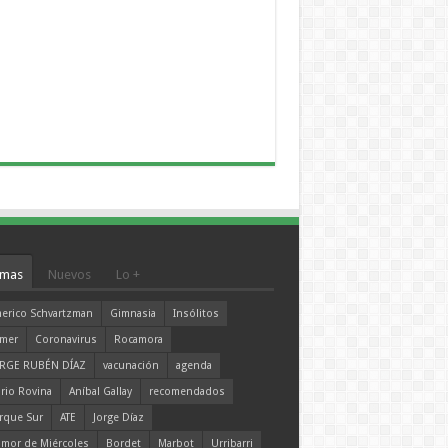
mas
Nuevos
Lo +
erico Schvartzman
Gimnasia
Insólitos
mer
Coronavirus
Rocamora
RGE RUBÉN DÍAZ
vacunación
agenda
rio Rovina
Aníbal Gallay
recomendados
rque Sur
ATE
Jorge Díaz
mor de Miércoles
Bordet
Marbot
Urribarri