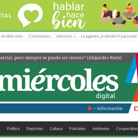
 de Miércoles
Columnistas
Servicios
La agenda ¿A dónde ir? para este 
a
Política
Deportes
Cultura
Policiales
Ambiente
Cooperativ