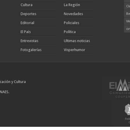
Cultura
La Región
Cl
Deportes
Novedades
Re
VA
Editorial
Policiales
ci
El País
Política
Entrevistas
Ultimas noticias
Fotogalerías
Visperhumor
cación y Cultura
INAES.