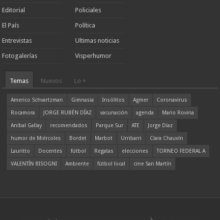
Editorial
Policiales
El País
Política
Entrevistas
Ultimas noticias
Fotogalerías
Visperhumor
Temas
Nuevos
Lo +
Americo Schvartzman
Gimnasia
Insólitos
Agmer
Coronavirus
Rocamora
JORGE RUBÉN DÍAZ
vacunación
agenda
Mario Rovina
Aníbal Gallay
recomendados
Parque Sur
ATE
Jorge Díaz
humor de Miércoles
Bordet
Marbot
Urribarri
Clara Chauvín
Lauritto
Docentes
fútbol
Regatas
elecciones
TORNEO FEDERAL A
VALENTÍN BISOGNI
Ambiente
fútbol local
cine San Martín