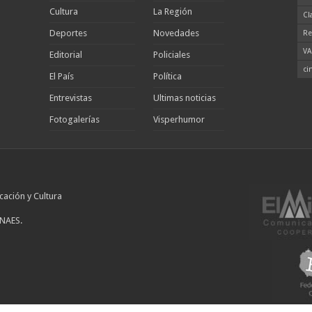
Cultura
La Región
Cl
Deportes
Novedades
Re
VA
Editorial
Policiales
ci
El País
Política
Entrevistas
Ultimas noticias
Fotogalerías
Visperhumor
cación y Cultura
INAES.