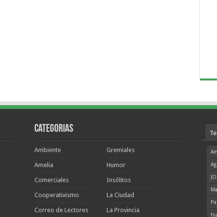
Categorias
Te
Ambiente
Gremiales
Am
Amelia
Humor
Ag
JO
Comerciales
Insólitos
Ma
Cooperativismo
La Ciudad
Pa
Correo de Lectores
La Provincia
hu