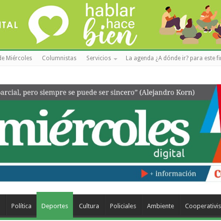
de Miércoles
Columnistas
Servicios
La agenda ¿A dónde ir? para este f
a
Política
Deportes
Cultura
Policiales
Ambiente
Cooperativi