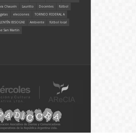
ara Chauvín
Lauritto
Docentes
fútbol
gatas
elecciones
TORNEO FEDERAL A
LENTÍN BISOGNI
Ambiente
fútbol local
ne San Martín