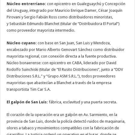
Núcleo entrerriano:
con epicentro en Gualeguaychú y Concepción
del Uruguay, integrado por Mauricio Enrique Damer, César Joaquín
Pirovani y Sergio Fabián Ross como distribuidores minoristas,
y Sebastián Edmundo Blanchet (titular de “Distribuidora El Portal”)
como proveedor mayorista intermedio.
Núcleo cuyano:
con base en San Juan, San Luis y Mendoza,
encabezado por Mario Alberto Genovart Sánchez como distribuidor
mayorista regional, con conexión directa a la fuente productiva.
Núcleo bonaerense: con epicentro en CABA, liderado por David
Rodolfo Suinchiski (titular de “El Rusito Distribuciones”, junto a “DDV
Distribuciones S.R.L.” y “Grupo ASM S.R.L.”), todos proveedores
mayoristas que abastecían a Blanchet a través de la empresa
transportista Tim Car S.A.
El galpón de San Luis:
fábrica, esclavitud y una puerta secreta.
El corazón de la operación era un galpón en Av. Sarmiento, en la
provincia de San Luis, donde la policía detectó ruidos de maquinaria,
olores a tabaco y movimientos compatibles con la fabricación de
cigarrillos. La Justicia ordenó un operativo en el lugar, donde se