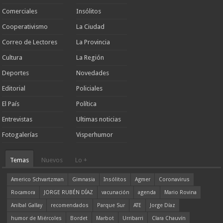
Comerciales
Insólitos
Cooperativismo
La Ciudad
Correo de Lectores
La Provincia
Cultura
La Región
Deportes
Novedades
Editorial
Policiales
El País
Política
Entrevistas
Ultimas noticias
Fotogalerías
Visperhumor
Temas
Nuevos
Lo +
Americo Schvartzman
Gimnasia
Insólitos
Agmer
Coronavirus
Rocamora
JORGE RUBÉN DÍAZ
vacunación
agenda
Mario Rovina
Aníbal Gallay
recomendados
Parque Sur
ATE
Jorge Díaz
humor de Miércoles
Bordet
Marbot
Urribarri
Clara Chauvín