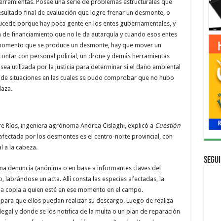
herramientas. Posee una serie de problemas estructurales que
esultado final de evaluación que logre frenar un desmonte, o
 sucede porque hay poca gente en los entes gubernamentales, y
 de financiamiento que no le da autarquía y cuando esos entes
l momento que se produce un desmonte, hay que mover un
 contar con personal policial, un drone y demás herramientas
a utilizada por la justicia para determinar si el daño ambiental
 de situaciones en las cuales se pudo comprobar que no hubo
laza.
e Ríos, ingeniera agrónoma Andrea Cislaghi, explicó a
Cuestión
fectada por los desmontes es el centro-norte provincial, con
l a la cabeza.
Segui
na denuncia (anónima o en base a informantes claves del
, labrándose un acta. Allí consta las especies afectadas, la
deja copia a quien esté en ese momento en el campo.
 para que ellos puedan realizar su descargo. Luego de realiza
egal y donde se los notifica de la multa o un plan de reparación