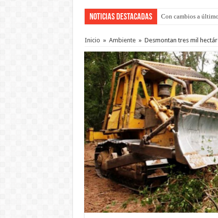
Noticias Destacadas
Con cambios a último
Adopción en Entre Río
Inicio
»
Ambiente
»
Desmontan tres mil hectár