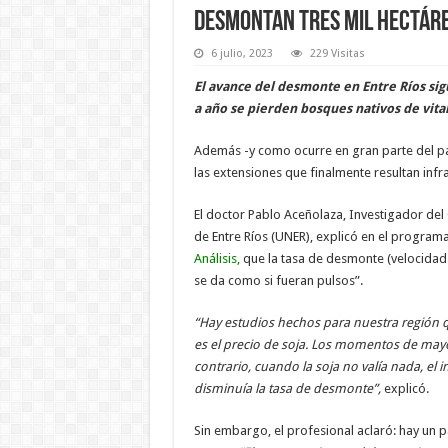
Desmontan tres mil hectáre
6 julio, 2023
229 Visitas
El avance del desmonte en Entre Ríos si
a año se pierden bosques nativos de vital
Además -y como ocurre en gran parte del pa
las extensiones que finalmente resultan inf
El doctor Pablo Aceñolaza, Investigador del
de Entre Ríos (UNER), explicó en el program
Análisis,
que la tasa de desmonte (velocidad 
se da como si fueran pulsos”.
“Hay estudios hechos para nuestra región 
es el precio de soja. Los momentos de may
contrario, cuando la soja no valía nada, el i
disminuía la tasa de desmonte”,
explicó.
Sin embargo, el profesional aclaró: hay un 