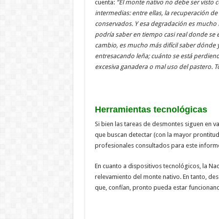
cuenta:
“El monte nativo no debe ser visto
intermedias: entre ellas, la recuperación 
conservados. Y esa degradación es mucho má
podría saber en tiempo casi real donde se
cambio, es mucho más difícil saber dónde 
entresacando leña; cuánto se está perdien
excesiva ganadera o mal uso del pastero. To
Herramientas tecnológicas
Si bien las tareas de desmontes siguen en v
que buscan detectar (con la mayor prontitud 
profesionales consultados para este informe
En cuanto a dispositivos tecnológicos, la Na
relevamiento del monte nativo. En tanto, de
que, confían, pronto pueda estar funcionan