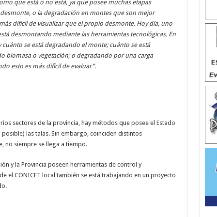
 como que está o no está, ya que posee muchas etapas
de desmonte, o la degradación en montes que son mejor
s difícil de visualizar que el propio desmonte. Hoy día, uno
 está desmontando mediante las herramientas tecnológicas. En
y cuánto se está degradando el monte; cuánto se está
do biomasa o vegetación; o degradando por una carga
do esto es más difícil de evaluar”.
arios sectores de la provincia, hay métodos que posee el Estado
posible) las talas. Sin embargo, coinciden distintos
, no siempre se llega a tiempo.
ción y la Provincia poseen herramientas de control y
sde el CONICET local también se está trabajando en un proyecto
do.