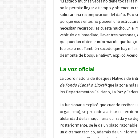
“El Estado muchas veces no tiene todas las 
no le permite llegar a tiempo y obtener un r
solicitar una recomposición del daño. Esto
porque esos entes no poseen una estructura
necesitan recursos, les cuesta mucho. En e
vehículo de inmediato, llevar tres personas,
que puedan obtener información que luego se
fue ese o no. También sucede que hay miles
desmonte de bosque nativo”, explicó Aceño
La voz oficial
La coordinadora de Bosques Nativos de Entr
de Fondo
(Canal 9, Litoral)
que la zona más a
los Departamentos Feliciano, La Paz y Federa
La funcionaria explicó que cuando reciben u
organismo), se procede a actuar en territorio
titularidad de la maquinaria utilizada y se 
Posteriormente, se le da un plazo razonable
un dictamen técnico, además de un informe l