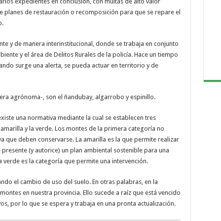
arios expedientes en conclusión, con multas de alto valor
e planes de restauración o recomposición para que se repare el
o.
te y de manera interinstitucional, donde se trabaja en conjunto
iente y el área de Delitos Rurales de la policía. Hace un tiempo
ndo surge una alerta, se pueda actuar en territorio y de
era agrónoma-, son el ñandubay, algarrobo y espinillo.
xiste una normativa mediante la cual se establecen tres
 amarilla y la verde. Los montes de la primera categoría no
ya que deben conservarse. La amarilla es la que permite realizar
 presente (y autorice) un plan ambiental sostenible para una
a verde es la categoría que permite una intervención.
do el cambio de uso del suelo. En otras palabras, en la
montes en nuestra provincia. Ello sucede a raíz que está vencido
os, por lo que se espera y trabaja en una pronta actualización.