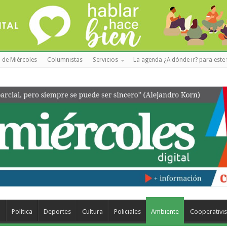
 de Miércoles
Columnistas
Servicios
La agenda ¿A dónde ir? para este 
a
Política
Deportes
Cultura
Policiales
Ambiente
Cooperativi