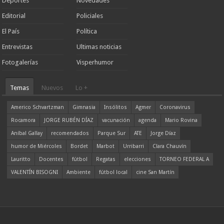
Deportes
Novedades
Editorial
Policiales
El País
Política
Entrevistas
Ultimas noticias
Fotogalerías
Visperhumor
Temas
Nuevos
Lo +
Americo Schvartzman
Gimnasia
Insólitos
Agmer
Coronavirus
Rocamora
JORGE RUBÉN DÍAZ
vacunación
agenda
Mario Rovina
Aníbal Gallay
recomendados
Parque Sur
ATE
Jorge Díaz
humor de Miércoles
Bordet
Marbot
Urribarri
Clara Chauvín
Lauritto
Docentes
fútbol
Regatas
elecciones
TORNEO FEDERAL A
VALENTÍN BISOGNI
Ambiente
fútbol local
cine San Martín