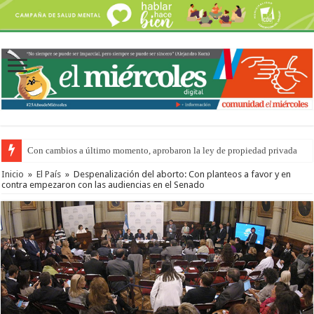
Con cambios a último momento, aprobaron la ley de propiedad privada
Adopción en Entre Ríos: el 35% de los 90 niños, niñas y adolescentes que 
Inicio
»
El País
»
Despenalización del aborto: Con planteos a favor y en
contra empezaron con las audiencias en el Senado