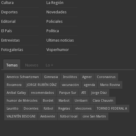
Cultura
La Región
Deportes
Novedades
Editorial
Policiales
El País
Política
Entrevistas
Ultimas noticias
Fotogalerías
Visperhumor
Temas
Nuevos
Lo +
Americo Schvartzman
Gimnasia
Insólitos
Agmer
Coronavirus
Rocamora
JORGE RUBÉN DÍAZ
vacunación
agenda
Mario Rovina
Aníbal Gallay
recomendados
Parque Sur
ATE
Jorge Díaz
humor de Miércoles
Bordet
Marbot
Urribarri
Clara Chauvín
Lauritto
Docentes
fútbol
Regatas
elecciones
TORNEO FEDERAL A
VALENTÍN BISOGNI
Ambiente
fútbol local
cine San Martín