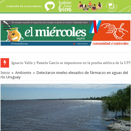
Ignacio Valín y Pamela García se impusieron en la prueba atlética de la UT
Traigo el litoral en mi canción: 100 años de Aníbal Sampayo
Inicio
»
Ambiente
»
Detectaron niveles elevados de fármacos en aguas del
río Uruguay