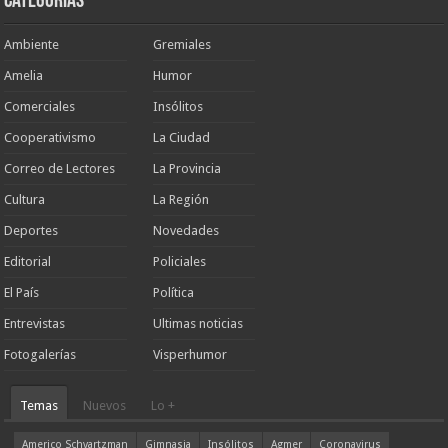
Categorias
Ambiente
Gremiales
Amelia
Humor
Comerciales
Insólitos
Cooperativismo
La Ciudad
Correo de Lectores
La Provincia
Cultura
La Región
Deportes
Novedades
Editorial
Policiales
El País
Política
Entrevistas
Ultimas noticias
Fotogalerías
Visperhumor
Temas
Nuevos
Lo +
Americo Schvartzman
Gimnasia
Insólitos
Agmer
Coronavirus