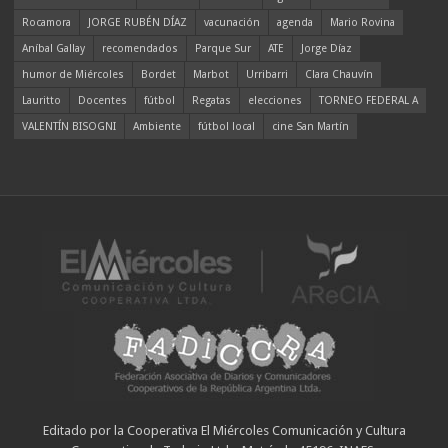
Rocamora
JORGE RUBÉN DÍAZ
vacunación
agenda
Mario Rovina
Aníbal Gallay
recomendados
Parque Sur
ATE
Jorge Díaz
humor de Miércoles
Bordet
Marbot
Urribarri
Clara Chauvín
Lauritto
Docentes
fútbol
Regatas
elecciones
TORNEO FEDERAL A
VALENTÍN BISOGNI
Ambiente
fútbol local
cine San Martín
Editado por la Cooperativa El Miércoles Comunicación y Cultura