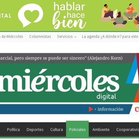
 de Miércoles
Columnistas
Servicios
La agenda ¿A dónde ir? para este 
a
Política
Deportes
Cultura
Policiales
Ambiente
Cooperativi