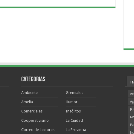
Categorias
Te
Ambiente
Gremiales
Am
Amelia
Humor
Ag
JO
Comerciales
Insólitos
Ma
Cooperativismo
La Ciudad
Pa
Correo de Lectores
La Provincia
hu