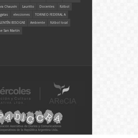
ara Chauvín
Lauritto
Docentes
fútbol
gatas
elecciones
TORNEO FEDERAL A
LENTÍN BISOGNI
Ambiente
fútbol local
ne San Martín