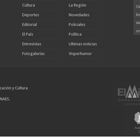
Cultura
La Región
Cl
Deportes
Novedades
Re
VA
Editorial
Policiales
ci
El País
Política
Entrevistas
Ultimas noticias
Fotogalerías
Visperhumor
cación y Cultura
INAES.