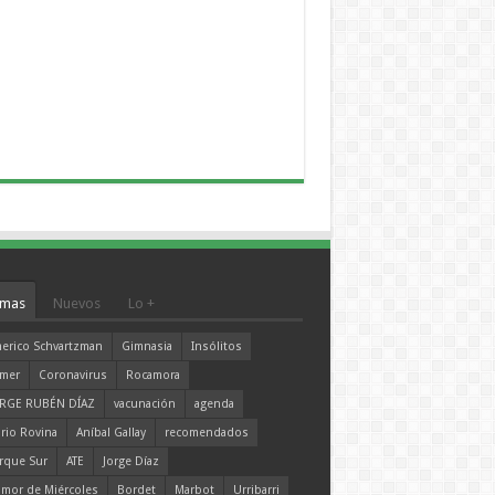
mas
Nuevos
Lo +
erico Schvartzman
Gimnasia
Insólitos
mer
Coronavirus
Rocamora
RGE RUBÉN DÍAZ
vacunación
agenda
rio Rovina
Aníbal Gallay
recomendados
rque Sur
ATE
Jorge Díaz
mor de Miércoles
Bordet
Marbot
Urribarri