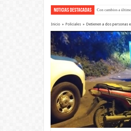
Noticias Destacadas
Del viernes 7 al domi
Inicio
»
Policiales
»
Detienen a dos personas e