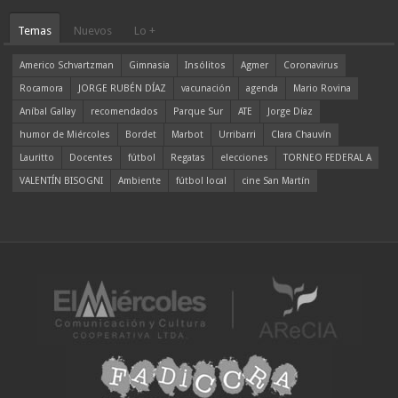
Temas
Nuevos
Lo +
Americo Schvartzman
Gimnasia
Insólitos
Agmer
Coronavirus
Rocamora
JORGE RUBÉN DÍAZ
vacunación
agenda
Mario Rovina
Aníbal Gallay
recomendados
Parque Sur
ATE
Jorge Díaz
humor de Miércoles
Bordet
Marbot
Urribarri
Clara Chauvín
Lauritto
Docentes
fútbol
Regatas
elecciones
TORNEO FEDERAL A
VALENTÍN BISOGNI
Ambiente
fútbol local
cine San Martín