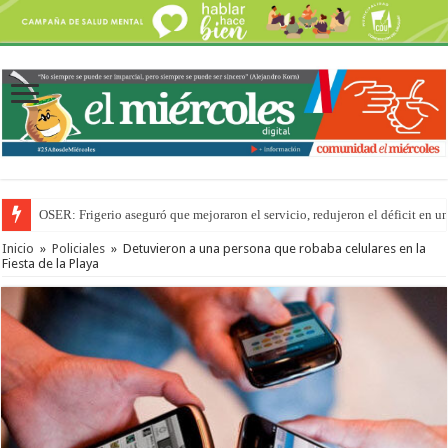
OSER: Frigerio aseguró que mejoraron el servicio, redujeron el déficit e
Por primera vez hicieron una cirugía de reconstrucción torácica en el Hospi
Inicio
»
Policiales
»
Detuvieron a una persona que robaba celulares en la
Fiesta de la Playa