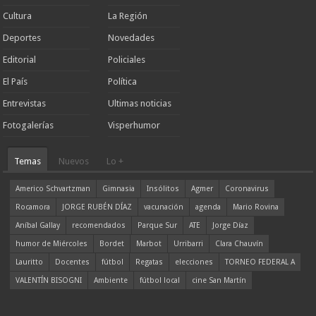
Cultura
La Región
Deportes
Novedades
Editorial
Policiales
El País
Política
Entrevistas
Ultimas noticias
Fotogalerías
Visperhumor
Temas
Nuevos
Lo +
Americo Schvartzman
Gimnasia
Insólitos
Agmer
Coronavirus
Rocamora
JORGE RUBÉN DÍAZ
vacunación
agenda
Mario Rovina
Aníbal Gallay
recomendados
Parque Sur
ATE
Jorge Díaz
humor de Miércoles
Bordet
Marbot
Urribarri
Clara Chauvín
Lauritto
Docentes
fútbol
Regatas
elecciones
TORNEO FEDERAL A
VALENTÍN BISOGNI
Ambiente
fútbol local
cine San Martín