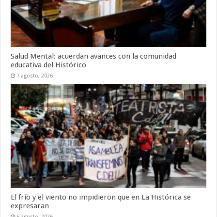
Salud Mental: acuerdan avances con la comunidad
educativa del Histórico
7 agosto, 2026
El frío y el viento no impidieron que en La Histórica se
expresaran
6 agosto, 2026