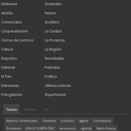
Ambiente
Gremiales
Amelia
Humor
Comerciales
Insólitos
Cooperativismo
La Ciudad
Correo de Lectores
La Provincia
Cultura
La Región
Deportes
Novedades
Editorial
Policiales
El País
Política
Entrevistas
Ultimas noticias
Fotogalerías
Visperhumor
Temas
Nuevos
Lo +
Americo Schvartzman
Gimnasia
Insólitos
Agmer
Coronavirus
Rocamora
JORGE RUBÉN DÍAZ
vacunación
agenda
Mario Rovina