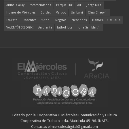
Aníbal Gallay
recomendados
Parque Sur
ATE
Jorge Díaz
humor de Miércoles
Bordet
Marbot
Urribarri
Clara Chauvín
Lauritto
Docentes
fútbol
Regatas
elecciones
TORNEO FEDERAL A
VALENTÍN BISOGNI
Ambiente
fútbol local
cine San Martín
Editado por la Cooperativa El Miércoles Comunicación y Cultura
Cooperativa de Trabajo Ltda. Matrícula 45196. INAES.
Contacto: elmiercolesdigital@gmail.com