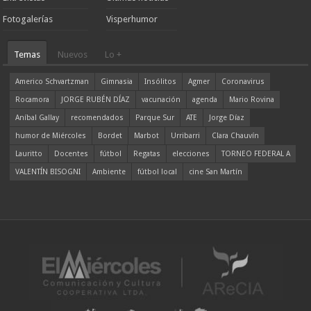
Fotogalerías
Visperhumor
Temas
Nuevos
Lo +
Americo Schvartzman
Gimnasia
Insólitos
Agmer
Coronavirus
Rocamora
JORGE RUBÉN DÍAZ
vacunación
agenda
Mario Rovina
Aníbal Gallay
recomendados
Parque Sur
ATE
Jorge Díaz
humor de Miércoles
Bordet
Marbot
Urribarri
Clara Chauvín
Lauritto
Docentes
fútbol
Regatas
elecciones
TORNEO FEDERAL A
VALENTÍN BISOGNI
Ambiente
fútbol local
cine San Martín