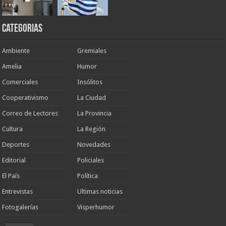
Categorias
Ambiente
Gremiales
Amelia
Humor
Comerciales
Insólitos
Cooperativismo
La Ciudad
Correo de Lectores
La Provincia
Cultura
La Región
Deportes
Novedades
Editorial
Policiales
El País
Política
Entrevistas
Ultimas noticias
Fotogalerías
Visperhumor