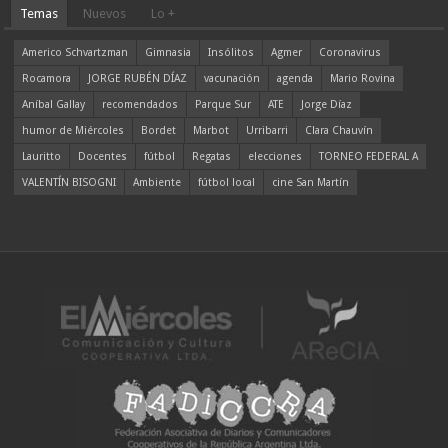
Temas
Nuevos
Lo +
Americo Schvartzman
Gimnasia
Insólitos
Agmer
Coronavirus
Rocamora
JORGE RUBÉN DÍAZ
vacunación
agenda
Mario Rovina
Aníbal Gallay
recomendados
Parque Sur
ATE
Jorge Díaz
humor de Miércoles
Bordet
Marbot
Urribarri
Clara Chauvín
Lauritto
Docentes
fútbol
Regatas
elecciones
TORNEO FEDERAL A
VALENTÍN BISOGNI
Ambiente
fútbol local
cine San Martín