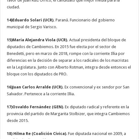
favor de Juan Ruiz Orrico, el candidato que mejor medía para la
ciudad.
14)Eduardo Solari (UCR).
Paraná. Funcionario del gobierno
municipal de Sergio Varisco.
15)María Alejandra Viola (UCR).
Actual presidenta del bloque de
diputados de Cambiemos. En 2015 fue electa por el sector de
Benedetti, pero en marzo de 2018, rompe con la corriente Illia por
diferencias en la decisión de separar a los radicales de los macristas
en la Legislatura. Junto con Alberto Rotman, integra desde entonces el
bloque con los diputados de PRO.
16)Juan Carlos Arralde (UCR).
Ex convencional y ex sendor por San
Salvador. Pertenece a la corriente Illia.
17)Osvaldo Fernández (GEN)
. Ex diputado radical y referente en la
provincia del partido de Margarita Stolbizer, que integra Cambiemos
desde 2015.
18) Hilma Re (Coalición Cívica)
. Fue diputada nacional en 2009, a