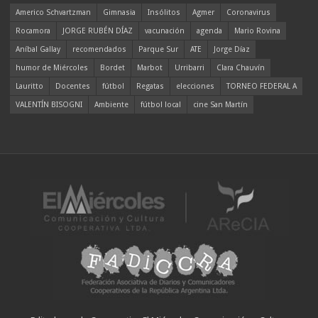
Americo Schvartzman
Gimnasia
Insólitos
Agmer
Coronavirus
Rocamora
JORGE RUBÉN DÍAZ
vacunación
agenda
Mario Rovina
Aníbal Gallay
recomendados
Parque Sur
ATE
Jorge Díaz
humor de Miércoles
Bordet
Marbot
Urribarri
Clara Chauvín
Lauritto
Docentes
fútbol
Regatas
elecciones
TORNEO FEDERAL A
VALENTÍN BISOGNI
Ambiente
fútbol local
cine San Martín