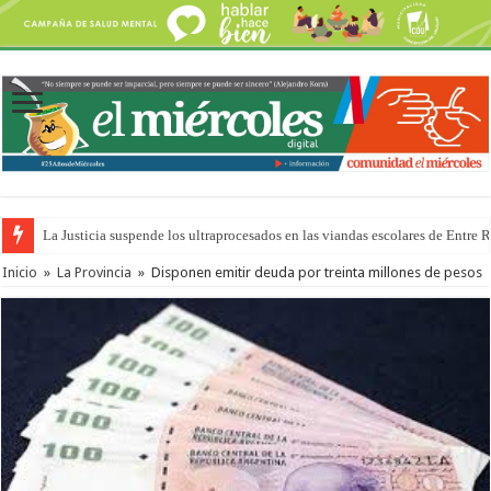
La Justicia suspende los ultraprocesados en las viandas escolares de Entre 
Se presentará la obra “La Runfla de los Macanos”
Inicio
»
La Provincia
»
Disponen emitir deuda por treinta millones de pesos